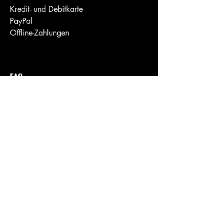
Kredit- und Debitkarte
PayPal
Offline-Zahlungen
FAQ
Häufig gestellte Fragen
Allgemein
FAQs einrichten
Was ist ein FAQ-Abschnitt?