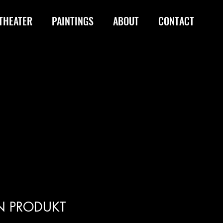
THEATER
PAINTINGS
ABOUT
CONTACT
IN PRODUKT