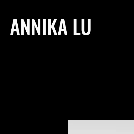
ANNIKA LU